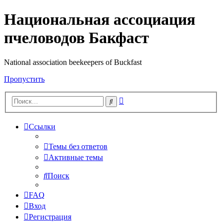
Национальная ассоциация
пчеловодов Бакфаст
National association beekeepers of Buckfast
Пропустить
Расширенный
Поиск
поиск
Ссылки
Темы без ответов
Активные темы
Поиск
FAQ
Вход
Регистрация