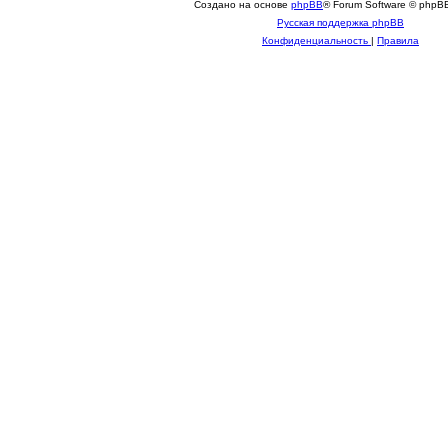
Создано на основе
phpBB
® Forum Software © phpBB
Русская поддержка phpBB
Конфиденциальность
|
Правила