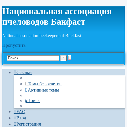
Национальная ассоциация
пчеловодов Бакфаст
National association beekeepers of Buckfast
Пропустить
Расширенный
Поиск
поиск
Ссылки
Темы без ответов
Активные темы
Поиск
FAQ
Вход
Регистрация