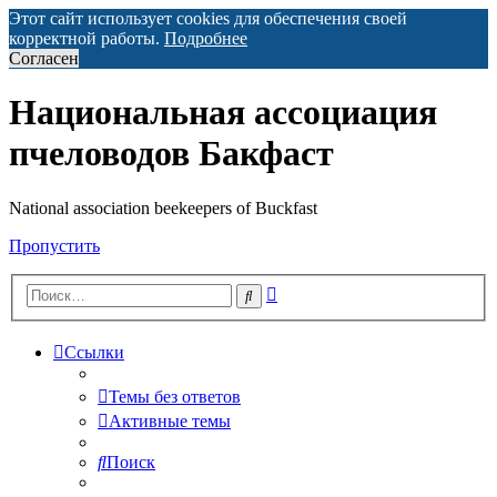
Этот сайт использует cookies для обеспечения своей
корректной работы.
Подробнее
Согласен
Национальная ассоциация
пчеловодов Бакфаст
National association beekeepers of Buckfast
Пропустить
Расширенный
Поиск
поиск
Ссылки
Темы без ответов
Активные темы
Поиск