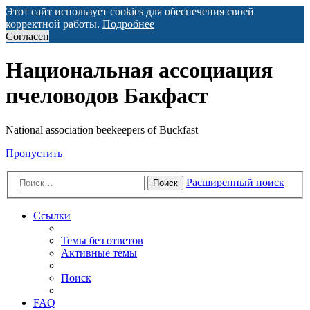
Этот сайт использует cookies для обеспечения своей
корректной работы.
Подробнее
Согласен
Национальная ассоциация
пчеловодов Бакфаст
National association beekeepers of Buckfast
Пропустить
Расширенный поиск
Поиск
Ссылки
Темы без ответов
Активные темы
Поиск
FAQ