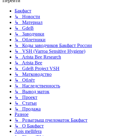
Перейти
Бакфаст
↳ Новости
↳ Материал
↳ GdeB
↳ Заводчики
↳ Облетники
↳ Коды заводчиков Бакфаст России
↳ VSH (Varroa Sensitive Hygiene)
↳ Arista Bee Research
↳ Arista Bee
↳ GdeB Project VSH
↳ Матководство
↳ Облёт
↳ Наследственность
↳ Вывод маток
↳ Проект
↳ Статьи
↳ Продажа
Разное
↳ Розыгрыш пчеломаток Бакфаст
↳ О Бакфаст
Apis mellifera