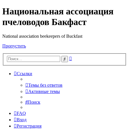
Национальная ассоциация
пчеловодов Бакфаст
National association beekeepers of Buckfast
Пропустить
Расширенный
Поиск
поиск
Ссылки
Темы без ответов
Активные темы
Поиск
FAQ
Вход
Регистрация