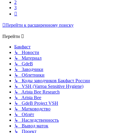
2
3
След.
Перейти к расширенному поиску
Перейти
Бакфаст
↳ Новости
↳ Материал
↳ GdeB
↳ Заводчики
↳ Облетники
↳ Коды заводчиков Бакфаст России
↳ VSH (Varroa Sensitive Hygiene)
↳ Arista Bee Research
↳ Arista Bee
↳ GdeB Project VSH
↳ Матководство
↳ Облёт
↳ Наследственность
↳ Вывод маток
↳ Проект