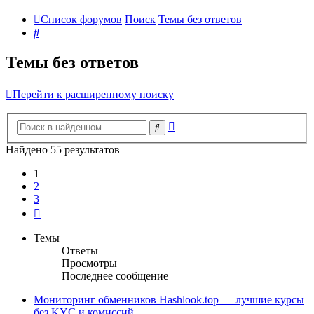
Список форумов
Поиск
Темы без ответов
Поиск
Темы без ответов
Перейти к расширенному поиску
Расширенный
Поиск
поиск
Найдено 55 результатов
1
2
3
След.
Темы
Ответы
Просмотры
Последнее сообщение
Мониторинг обменников Hashlook.top — лучшие курсы
без KYC и комиссий