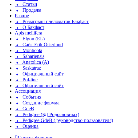
↳ Статьи
↳ Продажа
Разное
↳ Розыгрыш пчеломаток Бакфаст
↳ О Бакфаст
Apis mellifera
↳ Elgon (EL)
↳ Сайт Erik Österlund
↳ Monticola
↳ Sahariensis
↳ Anatolica (A)
↳ Saskatraz
↳ Официальный сайт
↳ Pol-line
↳ Официальный сайт
Ассоциация
↳ События
↳ Создание форума
↳ GdeB
↳ Pedigree (БД Родословных)
↳ Pedigree GdeB ( руководство пользователя)
↳ Оценка
Список форумов