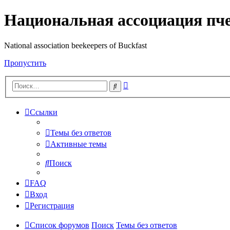
Национальная ассоциация пч
National association beekeepers of Buckfast
Пропустить
Расширенный
Поиск
поиск
Ссылки
Темы без ответов
Активные темы
Поиск
FAQ
Вход
Регистрация
Список форумов
Поиск
Темы без ответов