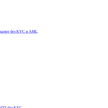
овалют без KYC и AML
USDT без KYC