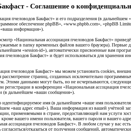
Бакфаст - Соглашение о конфиденциаль
иация пчеловодов Бакфаст» и его подразделения (в дальнейшем 
 «программное обеспечение phpBB», «www.phpbb.com», «phpBB Li
 «ваша информация»).
росмотр «Национальная ассоциация пчеловодов Бакфаст» приве
ружаемые в папку временных файлов вашего браузера). Первые дв
альнейшем «session-id»), автоматически присвоенные вам програ
я пчеловодов Бакфаст» и будет использоваться для хранения и
ация пчеловодов Бакфаст» мы можем установить cookies, внеш
ется рассмотрение страниц, созданных исключительно программ
ум. Этими данными могут быть, но не исчерпываются, следующи
и регистрации в конференции «Национальная ассоциация пчелов
и (в дальнейшем «ваши сообщения»).
но идентифицируемое имя (в дальнейшем «ваше имя пользователя
нейшем «ваш адрес email»). Ваша информация из вашей учётной 
ации, применяемыми в стране, предоставляющей нам услуги хос
роме вашего имени пользователя, вашего пароля и вашего адреса
ая ассоциация пчеловодов Бакфаст». В любом случае у вас есть
сть согласиться/отказаться от получения сообщений, автоматич