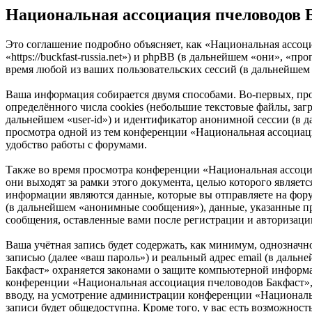
Национальная ассоциация пчеловодов 
Это соглашение подробно объясняет, как «Национальная ассоц
«https://buckfast-russia.net») и phpBB (в дальнейшем «они»,
время любой из ваших пользовательских сессий (в дальнейшем
Ваша информация собирается двумя способами. Во-первых, п
определённого числа cookies (небольшие текстовые файлы, заг
дальнейшем «user-id») и идентификатор анонимной сессии (в д
просмотра одной из тем конференции «Национальная ассоциаци
удобство работы с форумами.
Также во время просмотра конференции «Национальная ассоци
они выходят за рамки этого документа, целью которого явля
информации являются данные, которые вы отправляете на фор
(в дальнейшем «анонимные сообщения»), данные, указанные пр
сообщения, оставленные вами после регистрации и авторизаци
Ваша учётная запись будет содержать, как минимум, однознач
записью (далее «ваш пароль») и реальный адрес email (в даль
Бакфаст» охраняется законами о защите компьютерной информ
конференции «Национальная ассоциация пчеловодов Бакфаст», к
вводу, на усмотрение администрации конференции «Национальн
записи будет общедоступна. Кроме того, у вас есть возможно