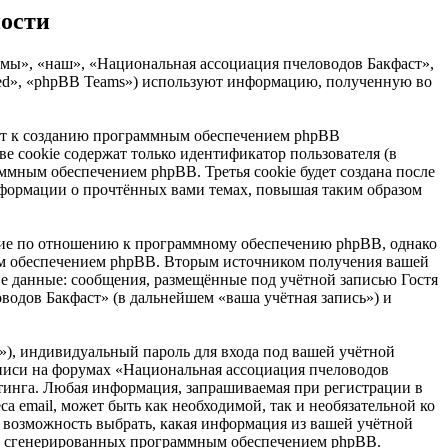
ности
«мы», «наш», «Национальная ассоциация пчеловодов Бакфаст»,
mited», «phpBB Teams») используют информацию, полученную во
дёт к созданию программным обеспечением phpBB
е cookie содержат только идентификатор пользователя (в
ммным обеспечением phpBB. Третья cookie будет создана после
нформации о прочтённых вами темах, повышая таким образом
ние по отношению к программному обеспечению phpBB, однако
ным обеспечением phpBB. Вторым источником получения вашей
е данные: сообщения, размещённые под учётной записью Гостя
одов Бакфаст» (в дальнейшем «ваша учётная запись») и
»), индивидуальный пароль для входа под вашей учётной
записи на форумах «Национальная ассоциация пчеловодов
тинга. Любая информация, запрашиваемая при регистрации в
 email, может быть как необходимой, так и необязательной ко
 возможность выбрать, какая информация из вашей учётной
ески сгенерированных программным обеспечением phpBB.