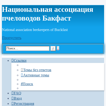
Национальная ассоциация
пчеловодов Бакфаст
National association beekeepers of Buckfast
Пропустить
Расширенный
Поиск
поиск
Ссылки
Темы без ответов
Активные темы
Поиск
FAQ
Вход
Регистрация