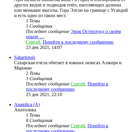
других видов и подвидов пчёл, населяющих долины
или меньшие высоты. Гора Элгон на границе с Угандой
и есть одно из таких мест.
1
Темы
1
Сообщения
Последнее сообщение
Эрик Остерлунд о своём
опыте …
Сергей.
Перейти к последнему сообщению
23 дек 2021, 14:07
Sahariensis
Сахарская пчела обитает в южных оазисах Алжира и
Марокко
2
Темы
3
Сообщения
Последнее сообщение
Сергей.
Перейти к
последнему сообщению
25 дек 2021, 22:10
Anatolica (A)
Анатолика
1
Темы
8
Сообщения
Последнее сообщение
Сергей.
Перейти к
последнему сообщению