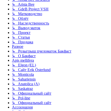
↳ Arista Bee
↳ GdeB Project VSH
↳ Матководство
↳ Облёт
↳ Наследственность
↳ Вывод маток
↳ Проект
↳ Статьи
↳ Продажа
Разное
↳ Розыгрыш пчеломаток Бакфаст
↳ О Бакфаст
Apis mellifera
↳ Elgon (EL)
↳ Сайт Erik Österlund
↳ Monticola
↳ Sahariensis
↳ Anatolica (A)
↳ Saskatraz
↳ Официальный сайт
↳ Pol-line
↳ Официальный сайт
Ассоциация