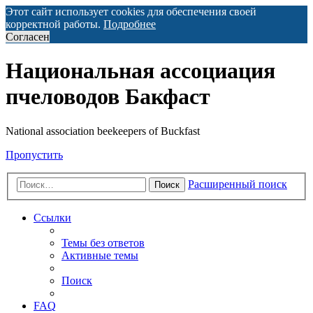
Этот сайт использует cookies для обеспечения своей
корректной работы.
Подробнее
Согласен
Национальная ассоциация
пчеловодов Бакфаст
National association beekeepers of Buckfast
Пропустить
Расширенный поиск
Поиск
Ссылки
Темы без ответов
Активные темы
Поиск
FAQ