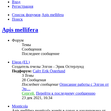
Вход
Регистрация
Список форумов
Apis mellifera
Поиск
Apis mellifera
Форум
Темы
Сообщения
Последнее сообщение
Elgon (EL)
Создатель пчелы Элгон - Эрик Остерлунд
Подфорум:
Сайт Erik Österlund
3
Темы
28
Сообщения
Последнее сообщение
Описание работы с Элгон от
Эр…
Сергей.
Перейти к последнему сообщению
23 дек 2021, 16:34
Monticola
Apis mellifera monticola живёт в горах и изолирована от