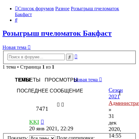
Список форумов
Разное
Розыгрыш пчеломаток
Бакфаст
Поиск
Розыгрыш пчеломаток Бакфаст
Новая тема
Расширенный
Поиск
поиск
1 тема • Страница
1
из
1
Новая тема
ТЕМЫ
ОТВЕТЫ
ПРОСМОТРЫ
Сезон
ПОСЛЕДНЕЕ СООБЩЕНИЕ
1
2021
Администра
7471
»
31
KKI
дек
20 янв 2021, 22:29
2020,
14:55
Показать:
Поле сортировки: