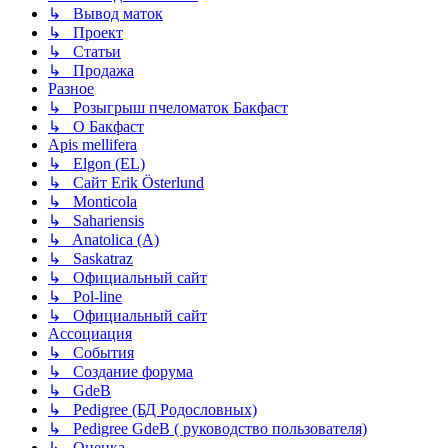
↳ Вывод маток
↳ Проект
↳ Статьи
↳ Продажа
Разное
↳ Розыгрыш пчеломаток Бакфаст
↳ О Бакфаст
Apis mellifera
↳ Elgon (EL)
↳ Сайт Erik Österlund
↳ Monticola
↳ Sahariensis
↳ Anatolica (A)
↳ Saskatraz
↳ Официальный сайт
↳ Pol-line
↳ Официальный сайт
Ассоциация
↳ События
↳ Создание форума
↳ GdeB
↳ Pedigree (БД Родословных)
↳ Pedigree GdeB ( руководство пользователя)
↳ Оценка