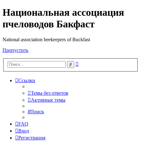
Национальная ассоциация
пчеловодов Бакфаст
National association beekeepers of Buckfast
Пропустить
Расширенный
Поиск
поиск
Ссылки
Темы без ответов
Активные темы
Поиск
FAQ
Вход
Регистрация