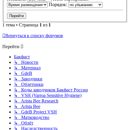
Порядок:
1 тема • Страница
1
из
1
Вернуться к списку форумов
Перейти
Бакфаст
↳ Новости
↳ Материал
↳ GdeB
↳ Заводчики
↳ Облетники
↳ Коды заводчиков Бакфаст России
↳ VSH (Varroa Sensitive Hygiene)
↳ Arista Bee Research
↳ Arista Bee
↳ GdeB Project VSH
↳ Матководство
↳ Облёт
↳ Наследственность