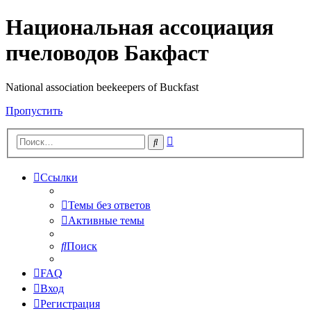
Национальная ассоциация
пчеловодов Бакфаст
National association beekeepers of Buckfast
Пропустить
Расширенный
Поиск
поиск
Ссылки
Темы без ответов
Активные темы
Поиск
FAQ
Вход
Регистрация