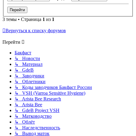
3 темы • Страница
1
из
1
Вернуться к списку форумов
Перейти
Бакфаст
↳ Новости
↳ Материал
↳ GdeB
↳ Заводчики
↳ Облетники
↳ Коды заводчиков Бакфаст России
↳ VSH (Varroa Sensitive Hygiene)
↳ Arista Bee Research
↳ Arista Bee
↳ GdeB Project VSH
↳ Матководство
↳ Облёт
↳ Наследственность
↳ Вывод маток