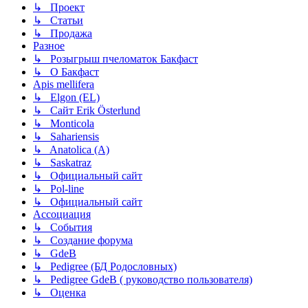
↳ Проект
↳ Статьи
↳ Продажа
Разное
↳ Розыгрыш пчеломаток Бакфаст
↳ О Бакфаст
Apis mellifera
↳ Elgon (EL)
↳ Сайт Erik Österlund
↳ Monticola
↳ Sahariensis
↳ Anatolica (A)
↳ Saskatraz
↳ Официальный сайт
↳ Pol-line
↳ Официальный сайт
Ассоциация
↳ События
↳ Создание форума
↳ GdeB
↳ Pedigree (БД Родословных)
↳ Pedigree GdeB ( руководство пользователя)
↳ Оценка